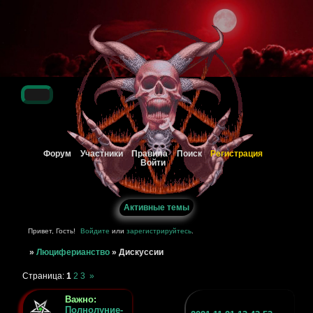
Регистрация
Форум
Участники
Правила
Поиск
Войти
Активные темы
Привет, Гость!
Войдите
или
зарегистрируйтесь
.
»
Люциферианство
»
Дискуссии
Страница:
1
2
3
»
Важно:
Полнолуние-