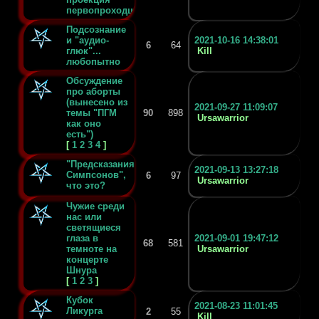
первопроходцев?
Подсознание
и "аудио-
2021-10-16 14:38:01
6
64
глюк"...
Kill
любопытно
Обсуждение
про аборты
(вынесено из
2021-09-27 11:09:07
темы "ПГМ
90
898
Ursawarrior
как оно
есть")
[
1
2
3
4
]
"Предсказания
2021-09-13 13:27:18
Симпсонов",
6
97
Ursawarrior
что это?
Чужие среди
нас или
светящиеся
глаза в
2021-09-01 19:47:12
68
581
темноте на
Ursawarrior
концерте
Шнура
[
1
2
3
]
Кубок
2021-08-23 11:01:45
Ликурга
2
55
Kill