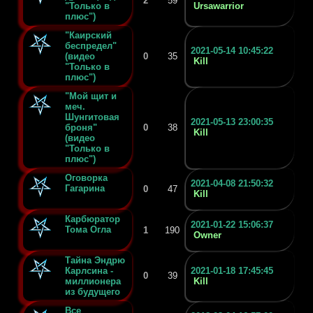
2
59
"Только в
Ursawarrior
плюс")
"Каирский
беспредел"
2021-05-14 10:45:22
(видео
0
35
Kill
"Только в
плюс")
"Мой щит и
меч.
Шунгитовая
2021-05-13 23:00:35
броня"
0
38
Kill
(видео
"Только в
плюс")
Оговорка
2021-04-08 21:50:32
Гагарина
0
47
Kill
Карбюратор
2021-01-22 15:06:37
Тома Огла
1
190
Owner
Тайна Эндрю
Карлсина -
2021-01-18 17:45:45
0
39
миллионера
Kill
из будущего
Все