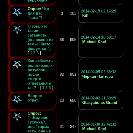
верующих
Опрос:
Что
2014-02-15 02:16:29
для вас
3
103
Kill
"cила"?
О том, кто
такие
сатанисты
2014-02-14 16:58:17
(вынесено из
88
995
Michael Khel
темы "Фото
форумчан")
[
1
2
3
]
Как избежать
религиозных
ритуалов
2014-02-05 02:38:32
после
82
951
Чёрная Пантера
смерти,
отпевания и
т.п.?
[
1
2
3
]
Вопрос-
2014-02-02 21:39:29
ответ.
23
650
Glasyabolas Grand
Опрос:
"...Видишь
суслика?..."
2014-01-30 12:42:32
или "карма
31
347
Michael Khel
есть, она не