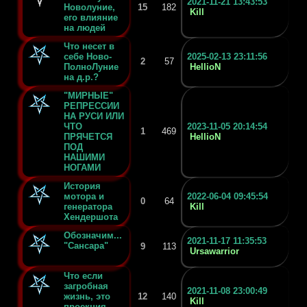
2021-11-21 13:43:53
Новолуние,
15
182
Kill
его влияние
на людей
Что несет в
себе Ново-
2025-02-13 23:11:56
2
57
ПолноЛуние
HellioN
на д.р.?
"МИРНЫЕ"
РЕПРЕССИИ
НА РУСИ ИЛИ
ЧТО
2023-11-05 20:14:54
1
469
ПРЯЧЕТСЯ
HellioN
ПОД
НАШИМИ
НОГАМИ
История
мотора и
2022-06-04 09:45:54
0
64
генератора
Kill
Хендершота
Обозначим...
2021-11-17 11:35:53
"Сансара"
9
113
Ursawarrior
Что если
загробная
2021-11-08 23:00:49
жизнь, это
12
140
Kill
проекция