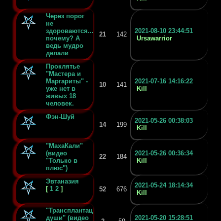
Через порог
не
здороваются...
2021-08-10 23:44:51
21
142
почему? А
Ursawarrior
ведь мудро
делали
Проклятье
"Мастера и
Маргариты" -
2021-07-16 14:16:22
10
141
уже нет в
Kill
живых 18
человек.
Фэн-Шуй
2021-05-26 00:38:03
14
199
Kill
"МахаКали"
(видео
2021-05-26 00:36:34
22
184
"Только в
Kill
плюс")
Эвтаназия
2021-05-24 18:14:34
[
1
2
]
52
676
Kill
"Трансплантация
души" (видео
2021-05-20 15:28:51