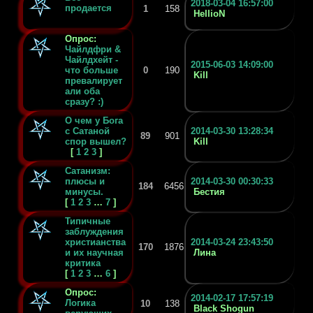
2018-03-04 16:57:00
продается
1
158
HellioN
Опрос:
Чайлдфри &
Чайлдхейт -
2015-06-03 14:09:00
что больше
0
190
Kill
превалирует
али оба
сразу? :)
О чем у Бога
с Сатаной
2014-03-30 13:28:34
89
901
спор вышел?
Kill
[
1
2
3
]
Сатанизм:
плюсы и
2014-03-30 00:30:33
184
6456
минусы.
Бестия
[
1
2
3
…
7
]
Типичные
заблуждения
христианства
2014-03-24 23:43:50
170
1876
и их научная
Лина
критика
[
1
2
3
…
6
]
Опрос:
2014-02-17 17:57:19
Логика
10
138
Black Shogun