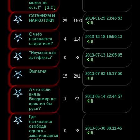
может не
есть!"
[
1
2
]
САТАНИЗМ И
2014-01-29 23:43:53
НАРКОТИКИ
29
1100
Kill
С чего
2013-12-18 19:50:13
начинается
4
114
Kill
спиритизм?
"Неуместные
2013-07-13 12:05:05
артефакты"
0
78
Kill
Эмпатия
2013-07-03 16:17:50
15
291
Kill
А что если
князь
2013-06-14 22:44:57
Владимир не
1
92
Kill
крестил бы
русь?
Где
начинается
свобода
2013-05-30 08:11:45
одного -
0
78
Kill
заканчивается