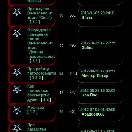
массы!
Про пауков
(вынесено из
2013-01-05 20:24:11
36
561
темы "Сны")
Silvia
[
1
2
]
Обсуждение
поведения
попов
(вынесено из
2012-10-25 17:27:35
35
495
темы
Galina
"Деяния
православные")
[
1
2
]
Про работу
2012-08-26 17:03:51
патологоанатомов
83
1113
Мистер Похер
[
1
2
3
]
Как
появилось
2012-08-26 16:02:03
47
527
бессмертие
Iron Bug
души
[
1
2
]
Молитва
2012-07-05 01:42:00
[
1
2
]
30
491
Abaddon666
Про
Казахстан
2012-06-13 16:38:26