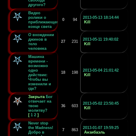
свобода
другого?
Видео
ролики о
2013-05-13 18:14:44
0
94
приближающемся
Kill
конце света
О вхождении
джинов в
2013-05-11 19:40:02
27
231
тело
Kill
человека
Машина
времени -
возможно
одно
2013-05-04 21:01:42
18
198
действие:
Kill
Чтобы вы
изменили и
где?
Закрыта
Бог
отвечает на
2013-05-02 23:50:45
твою
36
603
Kill
молитву?
[
1
2
]
Never stop
the Madness!
2013-01-07 19:59:25
7
863
Добро в
Анзибаэль