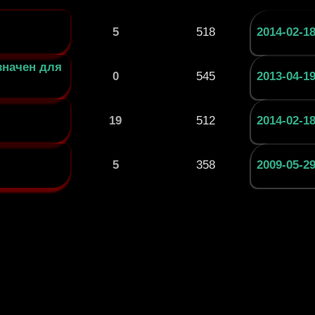
5
518
2014-02-18
значен для
0
545
2013-04-19
19
512
2014-02-18
5
358
2009-05-29