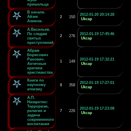
пришельца
В начале.
2012-01-20 20:14:28
Айзек
2
150
Ukcap
Азимов.
А.Васильев.
По следам
2012-01-19 17:45:46
2
276
святых
Ukcap
преступлений
Абрам
Борисович
Ранович.
2012-01-19 17:32:21
1
149
Античные
Ukcap
критики
христианства
Книги по
2012-01-19 17:27:01
научному
8
358
Ukcap
атеизму
А.П.
Назаретян:
Терроризм,
2012-01-19 17:23:08
религия и
7
226
Ukcap
задачи
современного
воспитания