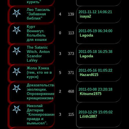
курить"
Лео Таксиль
2011-11-12 14:06:21
"Забавная
4
139
isaya2
библия"
Курт
Воннегут.
2011-05-19 06:34:00
0
113
Колыбель
Lagoda
для кошки
The Satanic
Witch. Anton
2011-05-18 16:25:38
3
373
Szandor
Lagoda
LaVey
Жопа Хэнка
2011-05-16 01:05:22
(тем, кто не в
5
371
Hazard615
курсе)
Доказательства
эволюции.
2011-03-08 23:20:18
2
468
Опровержение
Kitsune1975
креационизма.
Николай
Дягтерев
2010-12-29 15:05:02
"Клонирование:
3
115
Lilith1887
правда и
вымысел".