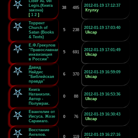
Liber AL vel
Legis.(Книга
2012-01-19 17:12:37
38
485
закона)
Ктулху
[
1
2
]
Торрент
Church of
2012-01-19 17:03:40
5
238
Satan (Books
Ukcap
& Texts)
Е.Ф.Грекулов
"Православная
2012-01-19 17:01:49
5
691
инквизиция
Ukcap
в России"
Давид
Найдис
2012-01-19 16:59:09
6
370
"Библейская
Ukcap
правда"
Книга
Натаниэля.
2012-01-19 16:53:36
0
88
Автор -
Ukcap
Полумрак.
Евангелие от
2012-01-19 16:30:43
Иисуса. Жозе
0
76
Ukcap
Сарамаго.
Восстание
Ангелов.
2012-01-19 16:27:16
0
119