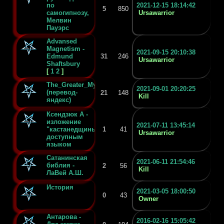
по
2021-12-15 18:14:42
5
850
самогипнозу,
Ursawarrior
Мелвин
Пауэрс
Advansed
Magnetism -
2021-09-15 20:10:38
Edmund
31
246
Ursawarrior
Shaftsbury
[
1
2
]
The_Greater_Mysteries
2021-09-01 20:20:25
(перевод-
21
148
Kill
яндекс)
Ксендзюк А -
изложение
2021-07-11 13:45:14
"кастанедщины"
1
41
Ursawarrior
доступным
языком
Сатанинская
2021-06-11 21:54:46
библия -
2
56
Kill
ЛаВей А.Ш.
История
2021-03-05 18:00:50
0
43
Owner
Антарова -
2016-02-16 15:05:42