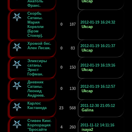
Анатоль
Ukcap
Франс.
Скорбь
Сатаны.
Мария
2012-01-19 16:24:32
0
187
Корелли
Ukcap
(Брэм
Стокер).
Хромой бес.
2012-01-19 16:21:37
Ален Лесаж.
0
83
Ukcap
Эликсиры
сатаны.
2012-01-19 16:19:16
0
150
Эрнст
Ukcap
Гофман.
Дневник
Сатаны.
2012-01-19 16:12:57
0
130
Леонид
Ukcap
Андреев.
Карлос
2011-12-30 21:05:12
Кастанеда
23
568
Galina
Стивен Кинг.
Корпорация
2011-11-12 14:11:16
4
260
"Бросайте
isaya2