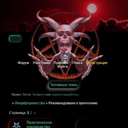
Регистрация
Форум
Участники
Правила
Поиск
Войти
Активные темы
Привет, Гость!
Войдите
или
зарегистрируйтесь
.
»
Люциферианство
»
Рекомендовано к прочтению
Страница:
1
2
»
Практическое
руководство