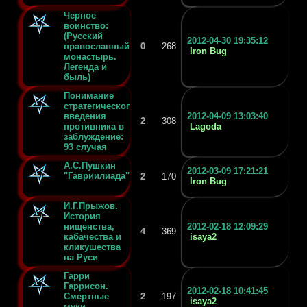
Черное
воинство:
(Русский
2012-04-30 19:35:12
православный
0
268
Iron Bug
монастырь.
Легенда и
быль)
Понимание
стратегического
введения
2012-04-09 13:03:40
2
308
противника в
Lagoda
заблуждение:
93 случая
А.С.Пушкин
2012-03-09 17:21:21
"Гавриилиада"
2
170
Iron Bug
И.Г.Прыжов.
История
нищенства,
2012-02-18 12:09:29
4
369
кабачества и
isaya2
кликушества
на Руси
Гарри
Гаррисон.
2012-02-18 10:41:45
Смертные
2
197
isaya2
муки