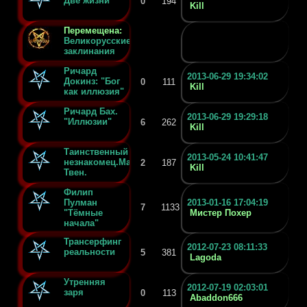
Две жизни
0
194
Kill
Перемещена:
Великорусские
заклинания
Ричард
2013-06-29 19:34:02
Докинз: "Бог
0
111
Kill
как иллюзия"
Ричард Бах.
2013-06-29 19:29:18
"Иллюзии"
6
262
Kill
Таинственный
2013-05-24 10:41:47
незнакомец.Марк
2
187
Kill
Твен.
Филип
Пулман
2013-01-16 17:04:19
7
1133
"Тёмные
Мистер Похер
начала"
Трансерфинг
2012-07-23 08:11:33
реальности
5
381
Lagoda
Утренняя
2012-07-19 02:03:01
заря
0
113
Abaddon666