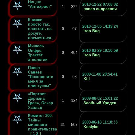
Ницше
2010-12-22 07:08:02
"Антихрист"
1
322
павел андреевич
Книжки
просто так,
2010-12-05 14:19:24
почитать на
0
97
Iron Bug
досуге,
посмеяться.
Мишель
Онфре:
2010-03-29 19:50:59
0
404
Трактат
Iron Bug
атеологии
Павел
Санаев
2009-11-08 20:54:41
"Похороните
0
98
Kill
меня за
плинтусом"
«Портрет
Дориана
2009-08-02 15:01:22
1
124
Грея», Оскар
Злобный Уродец
Уайльд
Комитет 300.
Тайны
2009-06-18 11:18:33
мирового
31
507
Kostyke
правительства.
[
1
2
]