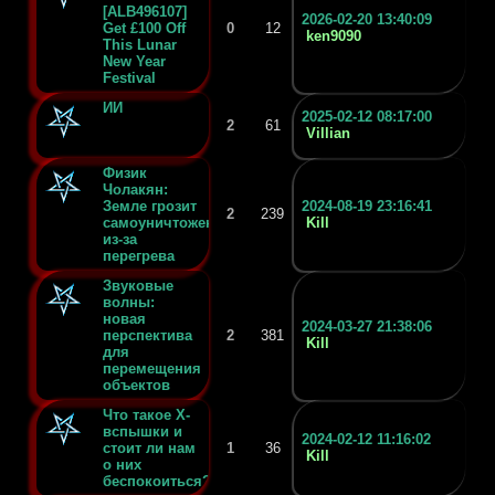
[ALB496107]
2026-02-20 13:40:09
Get £100 Off
0
12
ken9090
This Lunar
New Year
Festival
ИИ
2025-02-12 08:17:00
2
61
Villian
Физик
Чолакян:
Земле грозит
2024-08-19 23:16:41
2
239
самоуничтожение
Kill
из-за
перегрева
Звуковые
волны:
новая
2024-03-27 21:38:06
перспектива
2
381
Kill
для
перемещения
объектов
Что такое X-
вспышки и
2024-02-12 11:16:02
стоит ли нам
1
36
Kill
о них
беспокоиться?