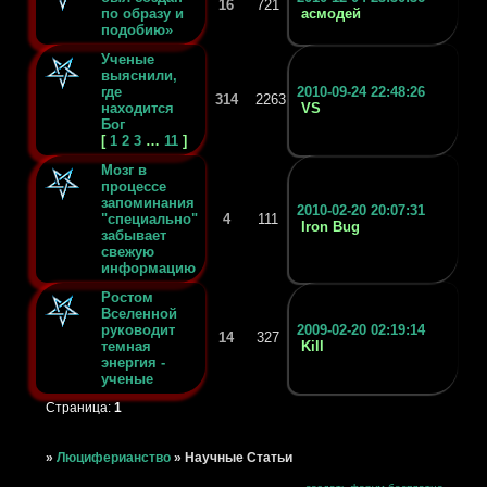
16
721
по образу и
асмодей
подобию»
Ученые
выяснили,
где
2010-09-24 22:48:26
314
2263
находится
VS
Бог
[
1
2
3
…
11
]
Мозг в
процессе
запоминания
2010-02-20 20:07:31
"специально"
4
111
Iron Bug
забывает
свежую
информацию
Ростом
Вселенной
руководит
2009-02-20 02:19:14
14
327
темная
Kill
энергия -
ученые
Страница:
1
»
Люциферианство
»
Научные Статьи