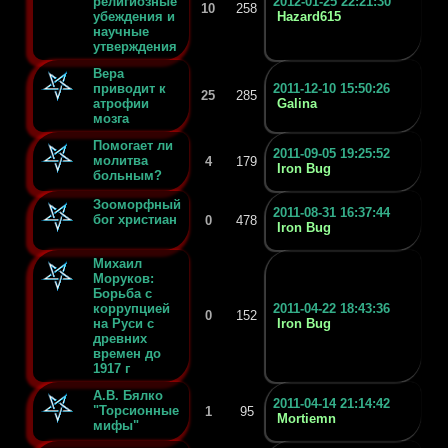
религиозные
2012-01-25 22:21:30
10
258
убеждения и
Hazard615
научные
утверждения
Вера
приводит к
2011-12-10 15:50:26
25
285
атрофии
Galina
мозга
Помогает ли
2011-09-05 19:25:52
молитва
4
179
Iron Bug
больным?
Зооморфный
2011-08-31 16:37:44
бог христиан
0
478
Iron Bug
Михаил
Моруков:
Борьба с
коррупцией
2011-04-22 18:43:36
0
152
на Руси с
Iron Bug
древних
времен до
1917 г
А.В. Бялко
2011-04-14 21:14:42
"Торсионные
1
95
Mortiemn
мифы"