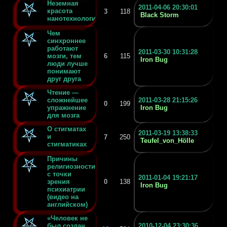
Неземная
2011-04-06 20:30:01
красота
3
118
Black Storm
нанотехнологий
Чем
синхроннее
работают
2011-03-30 10:31:28
мозги, тем
6
115
Iron Bug
люди лучше
понимают
друг друга
Чтение —
сложнейшее
2011-03-28 21:15:26
0
199
упражнение
Iron Bug
для мозга
О стигматах
2011-03-19 13:38:33
и
7
250
Teufel_von_Hölle
стигматиках
Причины
религиозности
с точки
2011-01-04 19:21:17
зрения
0
138
Iron Bug
психиатрии
(видео на
английском)
«Человек не
был создан
2010-12-04 23:30:36