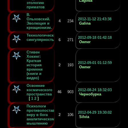
Lagoda
этологию
приматов
В.
Ольховский.
2012-11-12 21:43:38
4
234
Эволюция и
Galina
креационизм.
Технологическая
2012-09-18 01:42:18
сингулярность
6
271
Owner
Стивен
Хокинг:
Краткая
2012-09-01 01:12:59
история
2
193
Owner
времени
(книги и
видео)
Освоение
космического
2012-08-24 18:32:03
46
903
пространства
Чернобурка
[
1
2
]
Психологи
противопоставили
2012-04-29 19:30:02
веру в бога
2
106
Silvia
аналитическому
мышлению