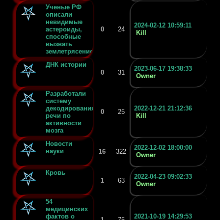
Ученые РФ
описали
невидимые
2024-02-12 10:59:11
астероиды,
0
24
Kill
способные
вызвать
землетрясение
ДНК истории
2023-06-17 19:38:33
0
31
Owner
Разработали
систему
декодирования
2022-12-21 21:12:36
0
25
речи по
Kill
активности
мозга
Новости
2022-12-02 18:00:00
науки
16
322
Owner
Кровь
2022-04-23 09:02:33
1
63
Owner
54
медицинских
фактов о
2021-10-19 14:29:53
1
75