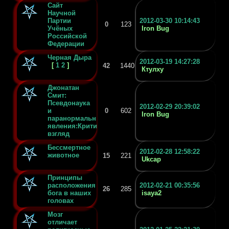
Сайт
Научной
Партии
2012-03-30 10:14:43
0
123
Учёных
Iron Bug
Российской
Федерации
Черная Дыра
2012-03-19 14:27:28
[
1
2
]
42
1440
Ктулху
Джонатан
Смит:
Псевдонаука
2012-02-29 20:39:02
и
0
602
Iron Bug
паранормальные
явления:Критический
взгляд
Бессмертное
2012-02-28 12:58:22
животное
15
221
Ukcap
Принципы
расположения
2012-02-21 00:35:56
26
285
бога в наших
isaya2
головах
Мозг
отличает