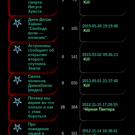
смерти
Kill
Иисуса
Христа
Джон-Дилан
Хайнес
2019-05-28 19:19:48
"Свобода
0
165
Kill
воли —
иллюзия"
Астрономы
сообщают об
открытии
2015-03-02 09:26:13
0
141
второго
Kill
спутника
Земли
Смена
полюсов.
2013-05-01 21:37:40
8
655
Джанибеков.
Kill
(видео)
Почему мы
верим во что
2012-11-15 17:29:55
попало и как
28
384
Чёрная Пантера
с этим
бороться
Про
поведение
2012-11-14 18:38:41
людей и
6
161