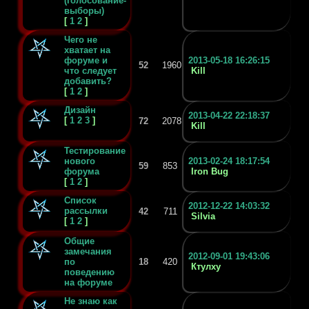
(голосование-
выборы)
[
1
2
]
Чего не
хватает на
форуме и
2013-05-18 16:26:15
52
1960
что следует
Kill
добавить?
[
1
2
]
Дизайн
2013-04-22 22:18:37
[
1
2
3
]
72
2078
Kill
Тестирование
нового
2013-02-24 18:17:54
59
853
форума
Iron Bug
[
1
2
]
Список
2012-12-22 14:03:32
рассылки
42
711
Silvia
[
1
2
]
Общие
замечания
2012-09-01 19:43:06
по
18
420
Ктулху
поведению
на форуме
Не знаю как