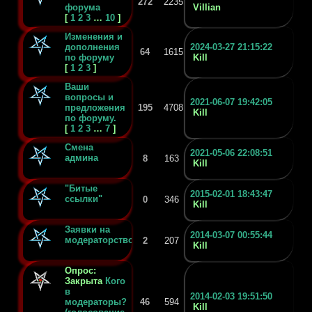
272
2235
форума
Villian
[
1
2
3
…
10
]
Изменения и
дополнения
2024-03-27 21:15:22
64
1615
по форуму
Kill
[
1
2
3
]
Ваши
вопросы и
2021-06-07 19:42:05
предложения
195
4708
Kill
по форуму.
[
1
2
3
…
7
]
Смена
2021-05-06 22:08:51
админа
8
163
Kill
"Битые
2015-02-01 18:43:47
ссылки"
0
346
Kill
Заявки на
2014-03-07 00:55:44
модераторство
2
207
Kill
Опрос:
Закрыта
Кого
в
2014-02-03 19:51:50
модераторы?
46
594
Kill