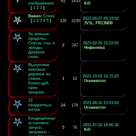
61
1433
изображения
Kill
[
1
2
3
]
Важно:
Стихи
2022-08-27 05:19:52
[
1
2
3
4
5
]
135
3230
3V1L_FR13ND0
За земные
пределы.
Сквозь сны и
2023-02-26 15:22:02
2
247
звёзды.
Нефилима
Дневник
снов.
Вылупляю
вековые
деревья из
2021-10-02 16:15:25
семян.
1
52
Ursawarrior
Клено-дуб,
орех
грецкий.
33
2021-08-10 23:53:02
квадратных
24
178
Ursawarrior
метра
Кондиционер:
установка;
2021-07-16 14:06:36
запуск;
5
76
Kill
заправка; -