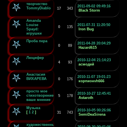
творчество
2011-09-02 09:49:16
TommyDiablo
17
343
Black Storm
Amanda
Louise
2011-07-31 11:20:50
0
135
Spayd:
Iron Bug
игрушки
Проба пера
2011-04-28 20:04:29
0
89
Hazard615
Люцифер
2010-12-04 21:14:23
4
93
асмодей
Анастасия
2010-11-07 19:01:23
ВИХАРЕВА
0
176
корпионvh666
просто мое
2010-10-27 12:45:41
стихотворение,важно
5
178
Astaroth
ваше мнение
Музыка
2010-10-05 00:26:06
[
1
2
]
31
743
SemiDeaSirena
художественный
2010-09-30 00:41:06