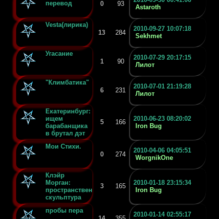
перевод
0
93
Astaroth
Vesta(лирика)
2010-09-27 10:07:18
13
284
Sekhmet
Угасание
2010-07-29 20:17:15
1
90
Лилот
"Климбатика"
2010-07-01 21:19:28
6
231
Лилот
Екатеринбург:
ищем
2010-06-23 08:20:02
5
166
барабанщика
Iron Bug
в брутал дэт
Мои Стихи.
2010-04-06 04:05:51
0
274
WorgnikOne
Клэйр
Морган:
2010-01-18 23:15:34
3
165
пространственная
Iron Bug
скульптура
пробы пера
2010-01-14 02:55:17
14
355