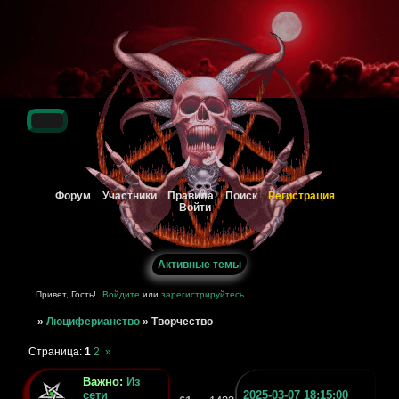
Регистрация
Форум
Участники
Правила
Поиск
Войти
Активные темы
Привет, Гость!
Войдите
или
зарегистрируйтесь
.
»
Люциферианство
»
Творчество
Страница:
1
2
»
Важно:
Из
сети
2025-03-07 18:15:00