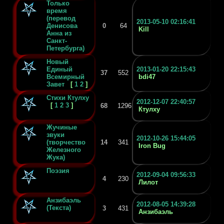
Только
время
(перевод
2013-05-10 02:16:41
Денисова
0
64
Kill
Анна из
Санкт-
Петербурга)
Новый
Единый
2013-01-20 22:15:43
37
552
Всемирный
bdi47
Завет
[
1
2
]
Стихи Ктулху
2012-12-07 22:40:57
[
1
2
3
]
68
1296
Ктулху
Жучиные
звуки
2012-10-26 15:44:05
(творчество
14
341
Iron Bug
Железного
Жука)
Поэзия
2012-09-04 09:56:33
4
230
Лилот
Анзибаэль
2012-08-05 14:39:28
(Текста)
3
431
Анзибаэль