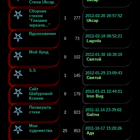
Стихи Ukcap.
Сборник
стихов
2012-02-20 20:57:52
1
277
"Глазами
Ukcap
зеркала..."
Вдохновение
2012-02-18 08:52:21
0
73
Lagoda
Мой бред
2012-01-30 18:30:10
0
102
Святой
S.S
2012-01-29 23:09:43
1
145
Святой
Сайт
2012-01-21 22:44:51
Шабуровой
0
179
Iron Bug
Ксении
Патамушта
2011-11-14 23:39:02
стехи
2
823
Galina
Мои
2011-10-17 15:20:26
художества
25
853
Ада