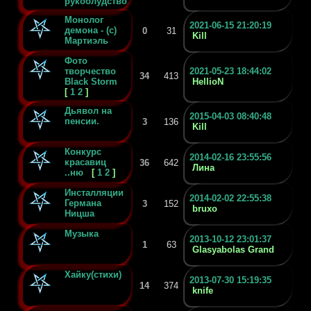
рукоблудство...
Монолог
2021-06-15 21:20:19
демона - (c)
0
31
Kill
Мартиэль
Фото
творчество
2021-05-23 18:44:02
34
413
Black Storm
HellioN
[
1
2
]
Дьявол на
2015-04-03 08:40:48
пенсии.
3
136
Kill
Конкурс
2014-02-16 23:55:56
красавиц
36
642
Лина
..ню
[
1
2
]
Инсталляции
2014-02-02 22:55:38
Германа
3
152
bruxo
Ницша
Музыка
2013-10-12 23:01:37
1
63
Glasyabolas Grand
Хайку(стихи)
2013-07-30 15:19:35
14
374
knife