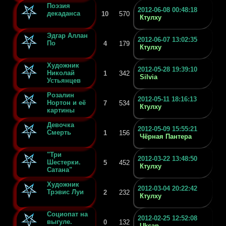
Поэзия
2012-06-08 00:48:18
декаданса
10
570
Ктулху
Эдгар Аллан
2012-06-07 13:02:35
По
4
179
Ктулху
Художник
2012-05-28 19:39:10
Николай
1
342
Silvia
Устьянцев
Розалин
2012-05-11 18:16:13
Нортон и её
7
534
Ктулху
картины
Девочка
2012-05-09 15:55:21
Смерть
1
156
Чёрная Пантера
"Три
2012-03-22 13:48:50
Шестерки.
5
452
Ктулху
Сатана"
Художник
2012-03-04 20:22:42
Трэвис Луи
2
232
Ктулху
Социопат на
2012-02-25 12:52:08
выгуле.
0
132
Ukcap