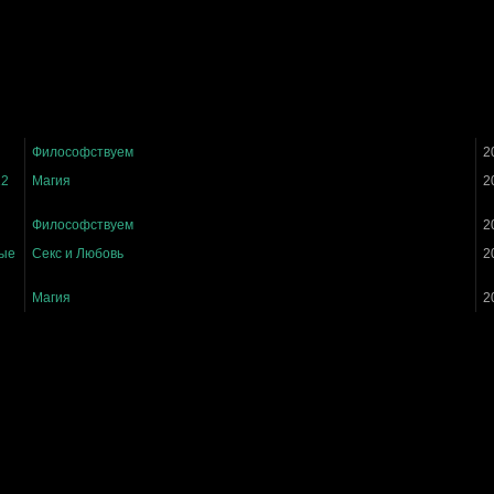
Философствуем
2
12
Магия
2
Философствуем
2
ные
Секс и Любовь
2
Магия
2