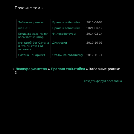
Похожие темы
Забавные ролики
Ералаш событийки
2015-04-03
ша-БАШ
Ералаш событийки
2021-06-12
Когда же закончится
Философствуем
2014-02-14
весь этот кошмар..
кто такой бог Сатана
Дискуссии
2010-10-05
и что он хочет от
человека
Сатана - анархист..
Статьи по сатанизму
2012-11-21
»
Люциферианство
»
Ералаш событийки
»
Забавные ролики
- 2
создать форум бесплатно