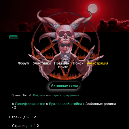
Регистрация
Форум
Участники
Правила
Поиск
Войти
Активные темы
Привет, Гость!
Войдите
или
зарегистрируйтесь
.
»
Люциферианство
»
Ералаш событийки
»
Забавные ролики
- 2
Страница:
«
1
2
Страница:
«
1
2