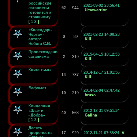
российские
2021-09-02 23:56:41
сатанисты
52
944
Ursawarrior
готовятся к
страшному
[
1
2
]
«Календарь
Чёрта» -
2021-02-23 14:00:23
0
89
автор:
Kill
Небога С.В.
Происхождение
2015-04-15 18:12:53
сатанизма
2
319
Kill
Книга тьмы
2014-12-17 21:01:56
14
737
Kill
Бафомет
2014-02-04 02:47:42
10
219
bruxo
Концепция
«Зла» и
2012-12-31 09:51:34
40
563
«Добра»
Galina
[
1
2
]
Десять
пророчеств
17
929
2012-11-21 03:38:24
V.