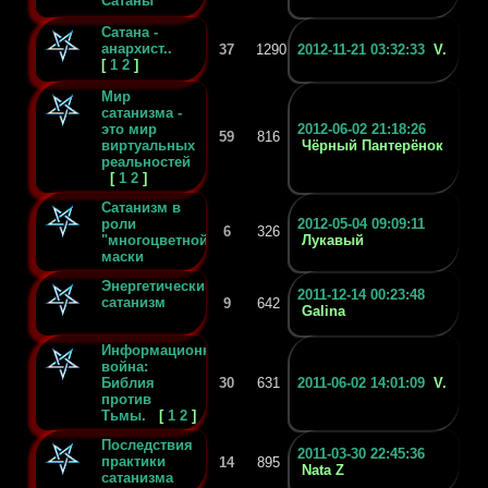
Сатаны
Сатана -
анархист..
37
1290
2012-11-21 03:32:33
V.
[
1
2
]
Мир
сатанизма -
это мир
2012-06-02 21:18:26
59
816
виртуальных
Чёрный Пантерёнок
реальностей
[
1
2
]
Сатанизм в
роли
2012-05-04 09:09:11
6
326
"многоцветной"
Лукавый
маски
Энергетический
2011-12-14 00:23:48
сатанизм
9
642
Galina
Информационная
война:
Библия
30
631
2011-06-02 14:01:09
V.
против
Тьмы.
[
1
2
]
Последствия
2011-03-30 22:45:36
практики
14
895
Nata Z
сатанизма