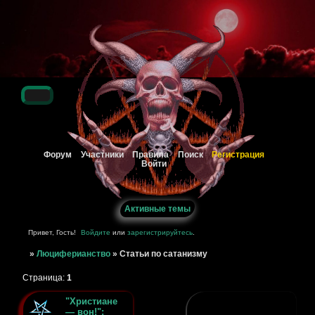
Регистрация
Форум
Участники
Правила
Поиск
Войти
Активные темы
Привет, Гость!
Войдите
или
зарегистрируйтесь
.
»
Люциферианство
»
Статьи по сатанизму
Страница:
1
"Христиане
— вон!":