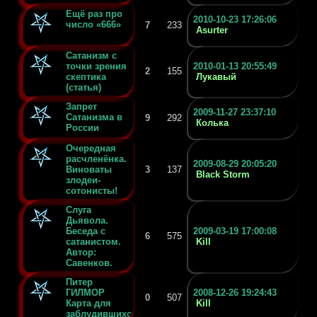
Ещё раз про
2010-10-23 17:26:06
число «666»
7
233
Asurter
Сатанизм с
точки зрения
2010-01-13 20:55:49
2
155
скептика
Лукавый
(статья)
Запрет
2009-11-27 23:37:10
Сатанизма в
9
292
Колька
России
Очередная
расчленёнка.
2009-08-29 20:05:20
Виноваты
3
137
Black Storm
злодеи-
сотонисты!
Слуга
Дьявола.
Беседа с
2009-03-19 17:00:08
6
575
сатанистом.
Kill
Автор:
Савенков.
Питер
ГИЛМОР
2008-12-26 19:24:43
0
507
Карта для
Kill
заблудившихся