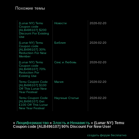
Похожие темы
{Lunar NY} Temu
Новости
2026-02-20
Coupon code
[ALB496107] $200
Discount For Existing
Use
{Lunar NY} Temu
Библия
2026-02-20
Coupon code
[ALB496107] 30%
Reduction For New
Member
{Lunar NY} Temu
Секс и Любовь
2026-02-20
Coupon code
[ALB496107] 70%
Reduction For
Existing Use
Temu Coupon Code
Магия
2026-02-20
[ALB496107] $100
Off This Lunar New
Year Festival
Temu Coupon Code
Научные Статьи
2026-02-20
[ALB496107] Get
£100 Off This Lunar
New Year Festival
»
Люциферианство
»
Злость и Ненависть
»
{Lunar NY} Temu
Coupon code [ALB496107] 90% Discount For New User
создать форум бесплатно