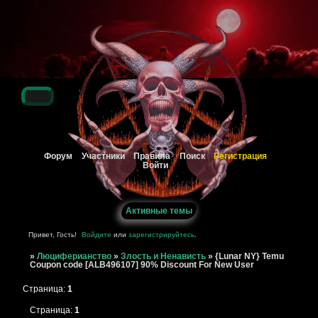
Регистрация
Форум
Участники
Правила
Поиск
Войти
Активные темы
Привет, Гость!
Войдите
или
зарегистрируйтесь
.
»
Люциферианство
»
Злость и Ненависть
»
{Lunar NY} Temu
Coupon code [ALB496107] 90% Discount For New User
Страница:
1
Страница:
1