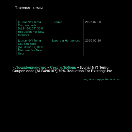
Похожие темы
{Lunar NY} Temu
Библия
2026-02-20
Coupon code
[ALB496107] 30%
Reduction For New
Member
{Lunar NY} Temu
Злость и Ненависть
2026-02-20
Coupon code
[ALB496107] 90%
Discount For New
User
»
Люциферианство
»
Секс и Любовь
»
{Lunar NY} Temu
Coupon code [ALB496107] 70% Reduction For Existing Use
создать форум бесплатно