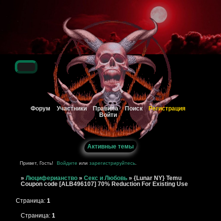
Регистрация
Форум
Участники
Правила
Поиск
Войти
Активные темы
Привет, Гость!
Войдите
или
зарегистрируйтесь
.
»
Люциферианство
»
Секс и Любовь
»
{Lunar NY} Temu
Coupon code [ALB496107] 70% Reduction For Existing Use
Страница:
1
Страница:
1