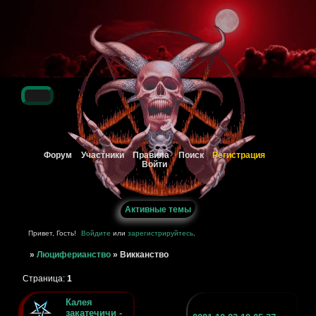
Регистрация
Форум
Участники
Правила
Поиск
Войти
Активные темы
Привет, Гость!
Войдите
или
зарегистрируйтесь
.
»
Люциферианство
»
Викканство
Страница:
1
Калея
закатечичи -