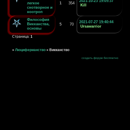
2021-10-23 19:05:37
легкое
1
354
Kill
снотворное и
ноотроп
Философия
2021-07-27 19:40:44
Викканства,
5
70
Ursawarrior
основы
Страница:
1
»
Люциферианство
»
Викканство
создать форум бесплатно