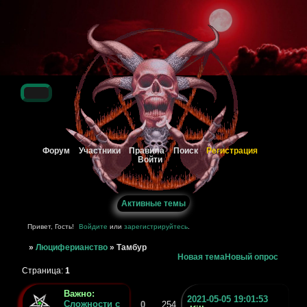
Регистрация
Форум
Участники
Правила
Поиск
Войти
Активные темы
Привет, Гость!
Войдите
или
зарегистрируйтесь
.
»
Люциферианство
»
Тамбур
Новая тема
Новый опрос
Страница:
1
Важно:
2021-05-05 19:01:53
Сложности с
0
254