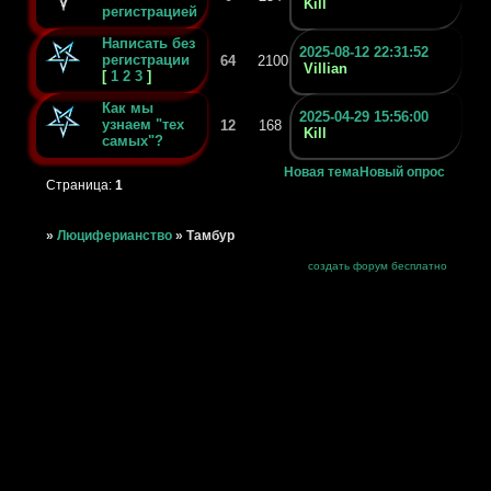
Kill
регистрацией
Написать без
2025-08-12 22:31:52
регистрации
64
2100
Villian
[
1
2
3
]
Как мы
2025-04-29 15:56:00
узнаем "тех
12
168
Kill
самых"?
Новая тема
Новый опрос
Страница:
1
»
Люциферианство
»
Тамбур
создать форум бесплатно