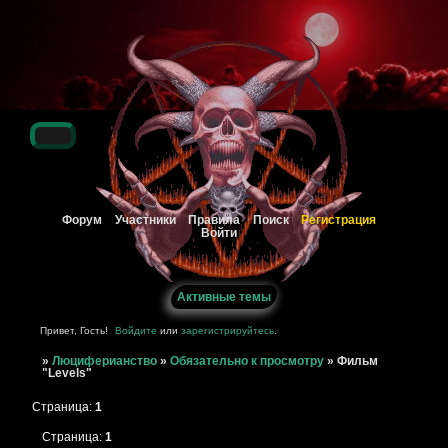
Регистрация
Форум
Участники
Правила
Поиск
Войти
Активные темы
Привет, Гость!
Войдите
или
зарегистрируйтесь
.
»
Люциферианство
»
Обязательно к просмотру
»
Фильм
"Levels"
Страница:
1
Страница:
1